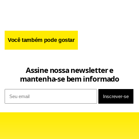
Você também pode gostar
Assine nossa newsletter e
mantenha-se bem informado
Já para o ataque, Fernandão apresentou uma melhora das
dores na panturrilha esquerda, mas ainda sequer foi
liberado para treinar no campo e, assim, está vetado para
o jogo contra o Avaí. O lateral direito Ilsinho também segue
no Reffis, em recuperação de uma contusão no tornozelo
esquerdo.