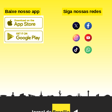
Confira todos os resultados desta quinta-feira pela
Baixe nosso app
Siga nossas redes
Copa da Uefa:
Rubin Kazan/RUS 0 x 1 Parma/ITA
Levadia Tallinn/EST 0 x 1 Newcastle/ING
Hertha Berlim/ALE 2 x 2 OB Odense/DIN
Legia Varsóvia/POL 1 x 1 Austria Viena/AUT
Slovan Liberec/RTC 2 x 0 Estrela Vermelha/SER
Chernomorets Odessa/UCR 0 x 1 Hapoel Tel-Aviv/ISR
Ethnikos Achnas/CHP 0x 0 Lens/FRA
Xanthi Skoda/GRE 3 x 4 Dínamo Bucareste/ROM
Lokomotiv Moscou/RUS 2 x 1 Zulte-Waregem/BEL
Start/NOR 2 x 5 Ajax/HOL
Besiktas/TUR 2 x 0 CSKA Sofia/BUL