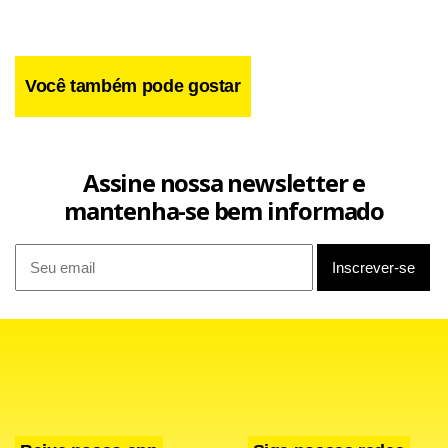
Você também pode gostar
Assine nossa newsletter e
mantenha-se bem informado
< !-- /hotwords -- >
Facebook
WhatsApp
LinkedIn
Twitter
X
Telegram
Share