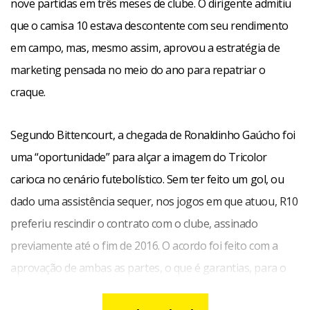
nove partidas em três meses de clube. O dirigente admitiu
que o camisa 10 estava descontente com seu rendimento
em campo, mas, mesmo assim, aprovou a estratégia de
marketing pensada no meio do ano para repatriar o
craque.
Segundo Bittencourt, a chegada de Ronaldinho Gaúcho foi
uma “oportunidade” para alçar a imagem do Tricolor
carioca no cenário futebolístico. Sem ter feito um gol, ou
dado uma assistência sequer, nos jogos em que atuou, R10
preferiu rescindir o contrato com o clube, assinado
previamente até o fim de 2016. O acordo foi feito com a
aprovação de ambas as partes, o que é garantias, para o
vice de futebol, de uma boa relação com o craque em ações