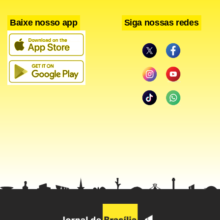
Baixe nosso app
Siga nossas redes
O técnico Adilson Batista compartilha da opinião de que
ganhar é importante, porém, demonstra uma grande
preocupação com o desgaste da equipe, que, na quarta-
feira, penou para empatar por 1 a 1 com o Treze-PB e
garantir a vaga na terceira fase da Copa do Brasil.
“Estamos brigando em duas frentes e isso sempre é muito
complicado. O jogo contra o Treze foi pegado, muito
disputado e tenso até o fim. Isso acaba se refletindo no fim
de semana, pois o nosso desgaste acaba sendo maior,
enquanto que o adversário passou a semana inteira
pensando apenas na nossa partida. O Vasco, porém, sabe