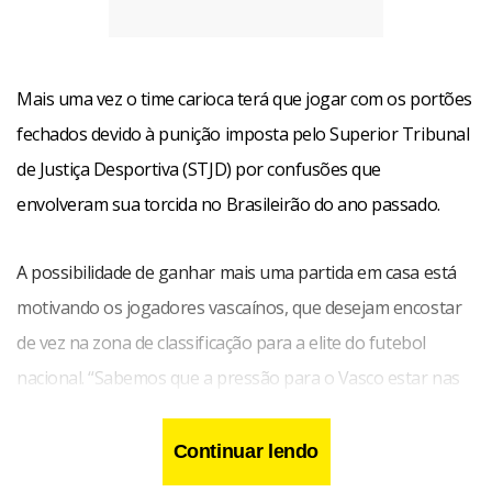
Mais uma vez o time carioca terá que jogar com os portões
fechados devido à punição imposta pelo Superior Tribunal
de Justiça Desportiva (STJD) por confusões que
envolveram sua torcida no Brasileirão do ano passado.
A possibilidade de ganhar mais uma partida em casa está
motivando os jogadores vascaínos, que desejam encostar
de vez na zona de classificação para a elite do futebol
nacional. “Sabemos que a pressão para o Vasco estar nas
primeiras colocações sempre vai existir e precisamos lidar
muito bem com este tipo de situação. O respeito ao Oeste
Continuar lendo
como adversário é muito grande, mas a única coisa que