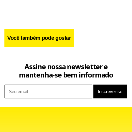
Você também pode gostar
Assine nossa newsletter e
mantenha-se bem informado
Na próxima rodada, o Flamengo vai receber o lanterna
Joinville, no Maracanã, às 11h da manhã. No mesmo
horário, o Vasco vai enfrentar o Avaí, na Ressacada. Antes