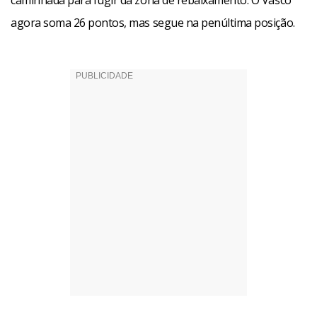
caminhada para fugir da zona de rebaixamento. O Vasco
agora soma 26 pontos, mas segue na penúltima posição.