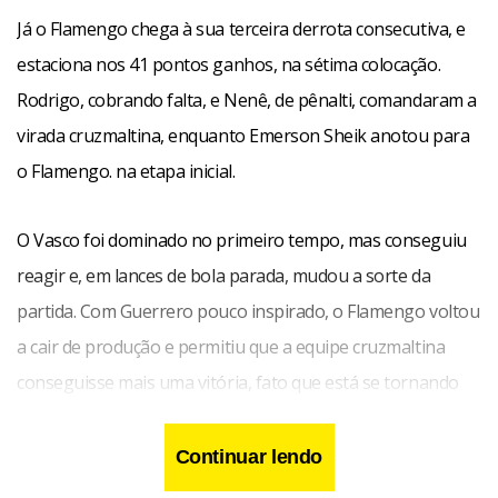
Já o Flamengo chega à sua terceira derrota consecutiva, e
estaciona nos 41 pontos ganhos, na sétima colocação.
Rodrigo, cobrando falta, e Nenê, de pênalti, comandaram a
virada cruzmaltina, enquanto Emerson Sheik anotou para
o Flamengo. na etapa inicial.
O Vasco foi dominado no primeiro tempo, mas conseguiu
reagir e, em lances de bola parada, mudou a sorte da
partida. Com Guerrero pouco inspirado, o Flamengo voltou
a cair de produção e permitiu que a equipe cruzmaltina
conseguisse mais uma vitória, fato que está se tornando
rotina na atual temporada.
Continuar lendo