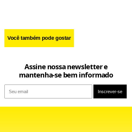
Você também pode gostar
Assine nossa newsletter e
mantenha-se bem informado
“É verdade que você multiplica o risco ao ter mais estádios.
Mas você enfrenta uma situação quanto tem um governo
e um presidente, à época Lula, que está explicando para
você que a… Copa do Mundo deve ser para todo o Brasil e
não para algumas cidades”, disse.