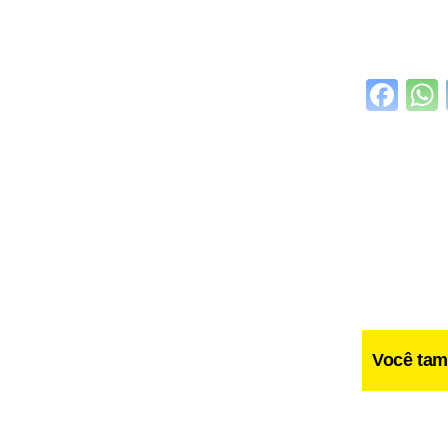
Fa
Você tam