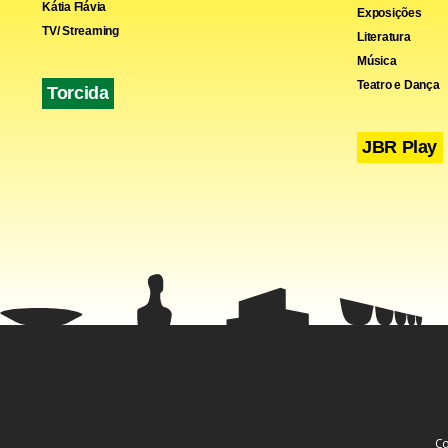
Kátia Flávia
Exposições
TV/ Streaming
Literatura
Música
Teatro e Dança
Torcida
JBR Play
Co