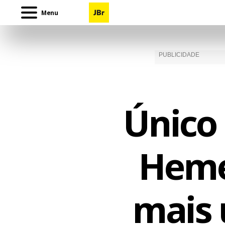
Menu
Único 
Heme
mais 