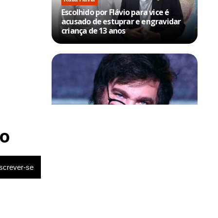
Escolhido por Flávio para vice é
acusado de estuprar e engravidar
criança de 13 anos
Política & Poder
Milei volta a chamar Lula de ‘ladrão’
o
e ‘corrupto’