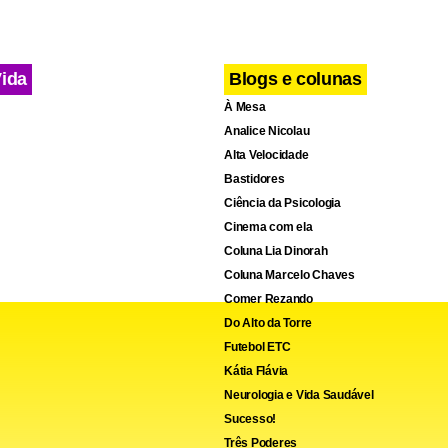
Vida
Blogs e colunas
À Mesa
Analice Nicolau
Alta Velocidade
Bastidores
Ciência da Psicologia
Cinema com ela
Coluna Lia Dinorah
Coluna Marcelo Chaves
Comer Rezando
Do Alto da Torre
Futebol ETC
Kátia Flávia
Neurologia e Vida Saudável
Sucesso!
Três Poderes