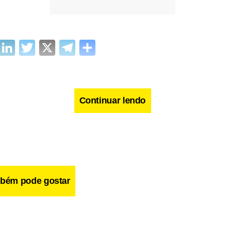
cebook
WhatsApp
LinkedIn
Twitter
X
Telegram
Share
Continuar lendo
bém pode gostar