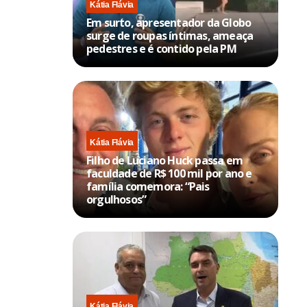
Kátia Flávia
Em surto, apresentador da Globo
surge de roupas íntimas, ameaça
pedestres e é contido pela PM
Kátia Flávia
Filho de Luciano Huck passa em
faculdade de R$ 100 mil por ano e
família comemora: “Pais
orgulhosos”
Kátia Flávia