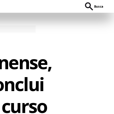
Busca
inense,
nclui
 curso