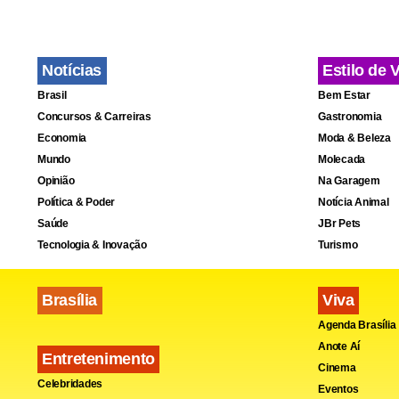
Notícias
Estilo de 
Brasil
Bem Estar
Concursos & Carreiras
Gastronomia
Economia
Moda & Beleza
Mundo
Molecada
Opinião
Na Garagem
Política & Poder
Notícia Animal
Saúde
JBr Pets
Tecnologia & Inovação
Turismo
Brasília
Viva
Agenda Brasília
Anote Aí
Entretenimento
Cinema
Celebridades
Eventos