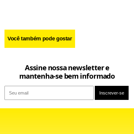
Você também pode gostar
Assine nossa newsletter e
mantenha-se bem informado
O jogo
O Vasco começou a partida pressionando o São Paulo. Os
cariocas buscavam as jogadas pelas laterais, mas só
conseguiram criar a primeira chance de gol, aos nove