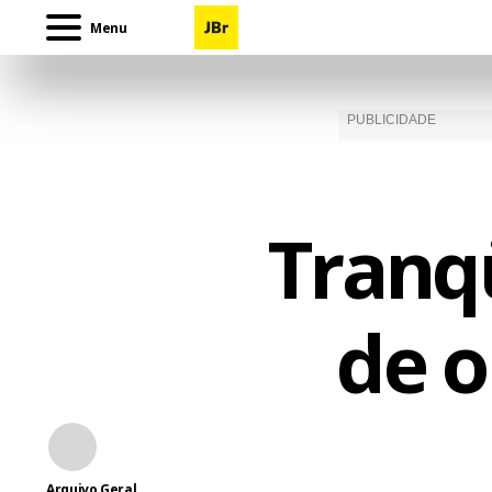
Menu
Tranqü
de 
Arquivo Geral