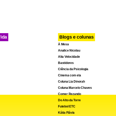
e irritado com o rendimento de sua equipe, o técnico Muricy Ra
ossibilidade de uma queda de produção e foi direto ao comentar
Aqui quando o time ganha ninguém se acha o melhor do mundo.
os que é um desastre”, concluiu.
Vida
Blogs e colunas
À Mesa
Analice Nicolau
Alta Velocidade
Bastidores
Ciência da Psicologia
Cinema com ela
Coluna Lia Dinorah
Coluna Marcelo Chaves
Comer Rezando
Do Alto da Torre
Futebol ETC
Kátia Flávia