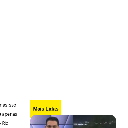
mas isso
Mais Lidas
ta apenas
o Rio