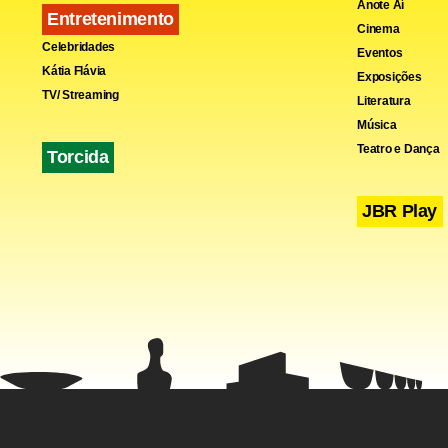
Anote Aí
Entretenimento
Cinema
Celebridades
Eventos
Kátia Flávia
Exposições
TV/ Streaming
Literatura
Fa
Música
Teatro e Dança
Torcida
JBR Play