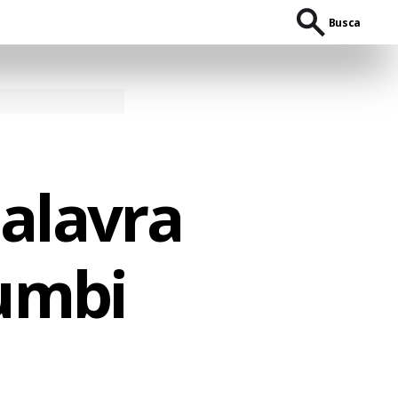
Busca
palavra
umbi