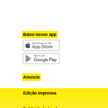
malho
 a seqüência
 Nem quando
Baixe nosso app
Anuncie
Edição impressa