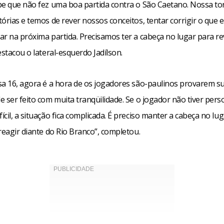
be que não fez uma boa partida contra o São Caetano. Nossa tor
órias e temos de rever nossos conceitos, tentar corrigir o que 
ar na próxima partida. Precisamos ter a cabeça no lugar para re
estacou o lateral-esquerdo Jadílson.
sa 16, agora é a hora de os jogadores são-paulinos provarem su
 ser feito com muita tranqüilidade. Se o jogador não tiver pers
cil, a situação fica complicada. É preciso manter a cabeça no lu
reagir diante do Rio Branco”, completou.