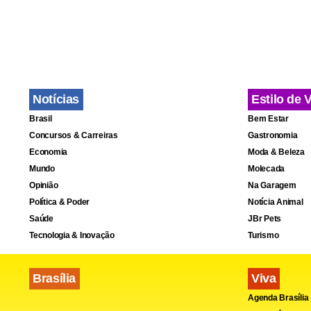
Visivelment
refutou a p
tricolor. “
perde acham
Notícias
Estilo de 
Brasil
Bem Estar
Concursos & Carreiras
Gastronomia
Economia
Moda & Beleza
Mundo
Molecada
Opinião
Na Garagem
Política & Poder
Notícia Animal
Saúde
JBr Pets
Tecnologia & Inovação
Turismo
Brasília
Viva
Agenda Brasília