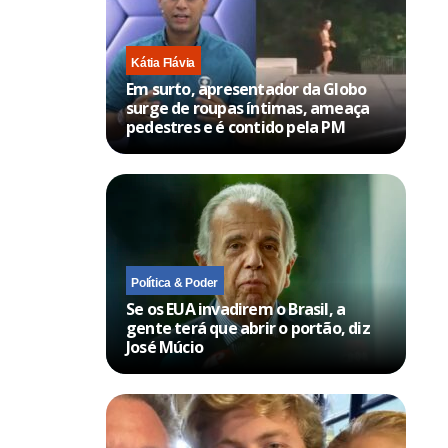
Kátia Flávia
Em surto, apresentador da Globo
surge de roupas íntimas, ameaça
pedestres e é contido pela PM
Política & Poder
Se os EUA invadirem o Brasil, a
gente terá que abrir o portão, diz
José Múcio