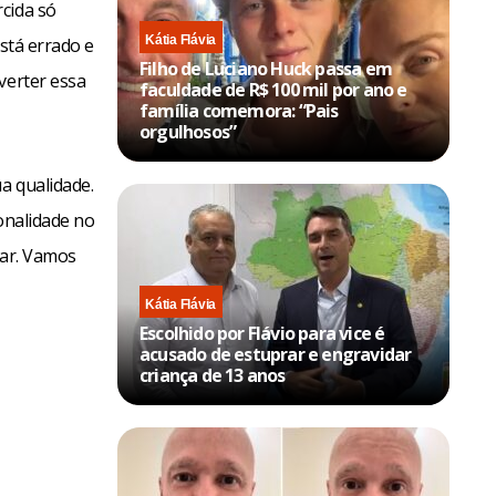
cida só
Kátia Flávia
está errado e
Filho de Luciano Huck passa em
verter essa
faculdade de R$ 100 mil por ano e
família comemora: “Pais
orgulhosos”
a qualidade.
onalidade no
gar. Vamos
Kátia Flávia
Escolhido por Flávio para vice é
acusado de estuprar e engravidar
criança de 13 anos