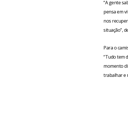
“A gente sa
pensa em vit
nos recuper
situação”, d
Para o cami
“Tudo tem de
momento difí
trabalhar e 