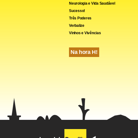
Neurologia e Vida Saudável
Sucesso!
Três Poderes
Verbalize
Vinhos e Vivências
cebook
WhatsApp
LinkedIn
Twitter
X
Telegram
Share
Na hora H!