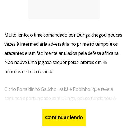
Muito lento, o time comandado por Dunga chegou poucas
vezes à intermediária adversária no primeiro tempo e os
atacantes eram facilmente anulados pela defesa africana.
Não houve uma jogada sequer pelas laterais em 45
minutos de bola rolando.
O trio Ronaldinho Gaúcho, Kaká e Robinho, que teve a
segunda oportunidade com Dunga, pouco funcionou. A
única vez em que os três participaram de uma mesma
jogada foi aos 12 minutos, quando Ronaldinho e Robinho
Continuar lendo
tabelaram e Vagner Love ajeitou para Kaká chutar por