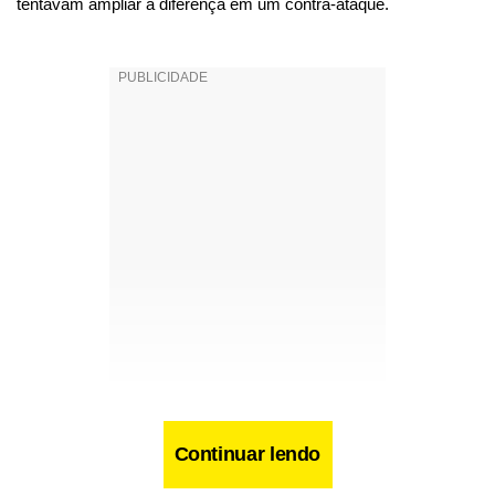
tentavam ampliar a diferença em um contra-ataque.
Continuar lendo
Na etapa final, depois de uma cobrança de falta de Batata,
Magrão espalmou a bola para frente e Jessuí deixou tudo igual.