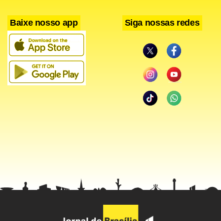
Baixe nosso app
Siga nossas redes
< !-- /hotwords -- >
Facebook
WhatsApp
LinkedIn
Twitter
X
Telegram
Share