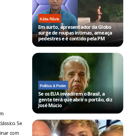
Kátia Flávia
Em surto, apresentador da Globo
surge de roupas íntimas, ameaça
pedestres e é contido pela PM
Política & Poder
Se os EUA invadirem o Brasil, a
gente terá que abrir o portão, diz
José Múcio
em
lássico. Se
minar com