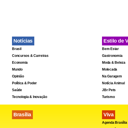
FICHA TÉC
SPORT X S
Notícias
Estilo de 
Brasil
Bem Estar
Concursos & Carreiras
Gastronomia
Economia
Moda & Beleza
Mundo
Molecada
Opinião
Na Garagem
Política & Poder
Notícia Animal
Saúde
JBr Pets
Tecnologia & Inovação
Turismo
Brasília
Viva
Agenda Brasília