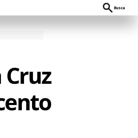
Busca
 Cruz
 cento