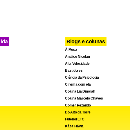
NICA
ANTA CRUZ
Vida
Blogs e colunas
À Mesa
Analice Nicolau
Alta Velocidade
Bastidores
Ciência da Psicologia
Cinema com ela
Coluna Lia Dinorah
Coluna Marcelo Chaves
Comer Rezando
Do Alto da Torre
Futebol ETC
Kátia Flávia