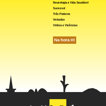
Neurologia e Vida Saudável
o da Ilha do Retiro, em Recife (PE)
Sucesso!
Três Poderes
fevereiro de 2007, domingo
Verbalize
horas (de Brasília)
Vinhos e Vivências
rício Souza
:
Alcides Lira e Jossemmar Diniz
Na hora H!
ão; Osmar, César, Durval e Bruno; Bia, Everton (Heleno), Fumaga
linhos Bala e Washington (Anderson)
lo
Z:
Gottardi; Paulo Ricardo, Juliano, Hugo e Moreno; Cleison, Ro
 (Róbson Luiz) e Cadu; Marco Antônio e Marcelo Ramos
anildo Oliveira
ds -- >