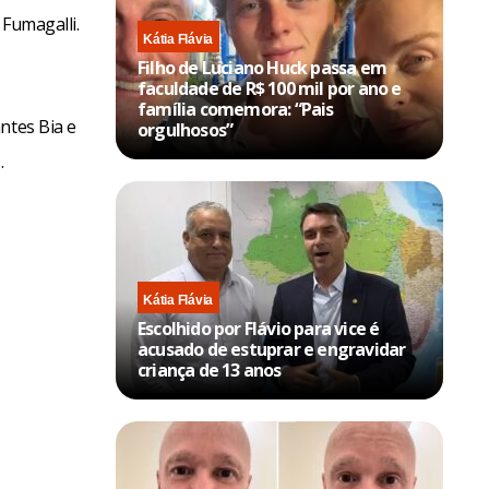
 Fumagalli.
Kátia Flávia
Filho de Luciano Huck passa em
faculdade de R$ 100 mil por ano e
família comemora: “Pais
ntes Bia e
orgulhosos”
.
Kátia Flávia
Escolhido por Flávio para vice é
acusado de estuprar e engravidar
criança de 13 anos