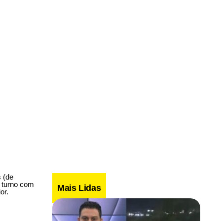
 (de
o turno com
Mais Lidas
or.