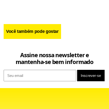
Você também pode gostar
Assine nossa newsletter e
mantenha-se bem informado
Maurinho teve uma carreira meteórica no futebol. Em
2002, surgiu muito bem com a camisa do Santos, onde
conquistou um título brasileiro. Em seguida, foi para o
Cruzeiro e também alcançou o sucesso. Mas consecutivas
contusões o fizeram perder espaço em Belo Horizonte.