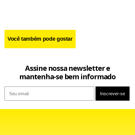
Você também pode gostar
Assine nossa newsletter e
mantenha-se bem informado
Quem também volta a treinar com o grupo na quarta-feira
é o meia Léo Medeiros, que também estava entregue ao
departamento médico. Mesmo que mostre estar
recuperado, porém, Léo será reserva no domingo, pois