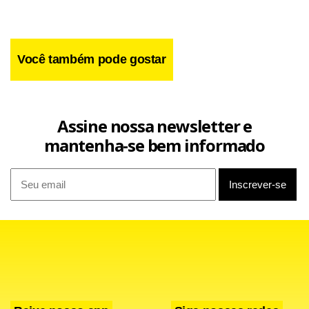
Você também pode gostar
Assine nossa newsletter e
mantenha-se bem informado
O ala-direito Paulo Baier também se surpreendeu com o
comportamento do torcedor no jogo contra o Azulão e
admitiu que sentirá saudades do calor que vem das
arquibancadas do Palestra Itália.
“Tomamos de 5 x 1 no jogo anterior, saímos atrás logo aos