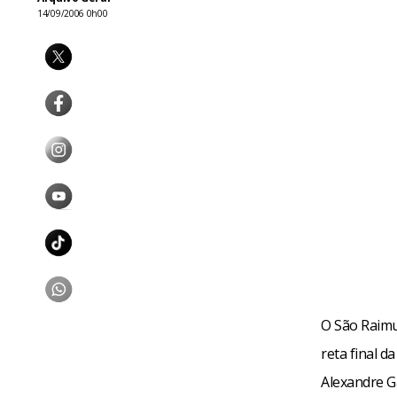
14/09/2006 0h00
O São Raimu
reta final d
Alexandre G