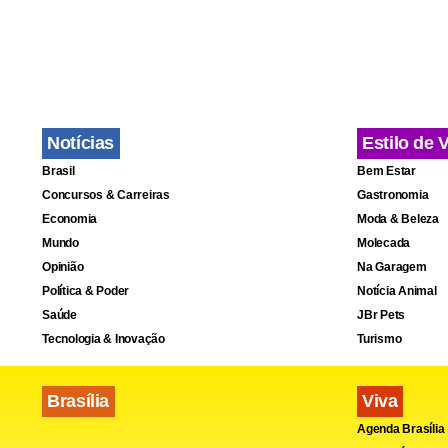
Notícias
Estilo de 
Brasil
Bem Estar
Concursos & Carreiras
Gastronomia
Economia
Moda & Beleza
Mundo
Molecada
Opinião
Na Garagem
Política & Poder
Notícia Animal
Saúde
JBr Pets
Tecnologia & Inovação
Turismo
Brasília
Viva
Agenda Brasília