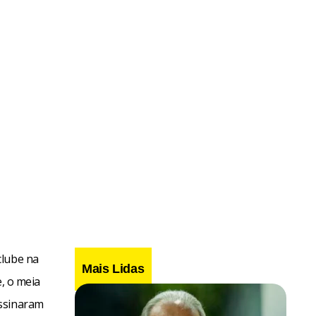
clube na
Mais Lidas
e, o meia
assinaram