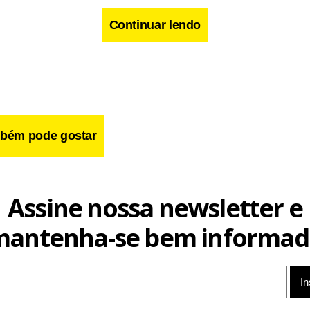
Continuar lendo
cebook
WhatsApp
LinkedIn
Twitter
X
Telegram
Share
bém pode gostar
Assine nossa newsletter e
mantenha-se bem informad