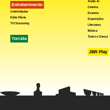
Anote Aí
Entretenimento
Cinema
Celebridades
Eventos
Kátia Flávia
Exposições
TV/ Streaming
Literatura
Música
Teatro e Dança
Torcida
JBR Play