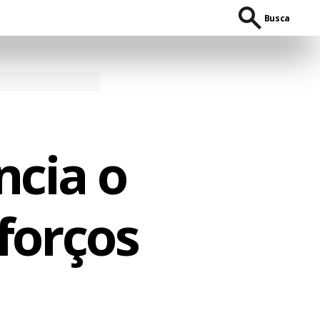
Busca
cia o
forços