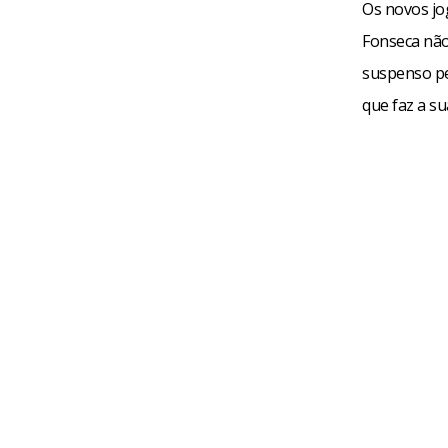
Os novos jo
Fonseca não
suspenso pel
que faz a s