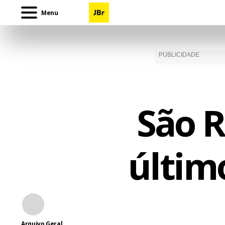
Menu
São 
últim
Arquivo Geral