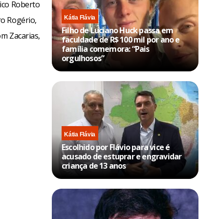
ico Roberto
Kátia Flávia
ro Rogério,
Filho de Luciano Huck passa em
om Zacarias,
faculdade de R$ 100 mil por ano e
família comemora: “Pais
orgulhosos”
Kátia Flávia
Escolhido por Flávio para vice é
acusado de estuprar e engravidar
criança de 13 anos