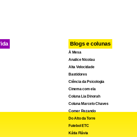
Vida
Blogs e colunas
À Mesa
Analice Nicolau
Alta Velocidade
Bastidores
Ciência da Psicologia
Cinema com ela
Coluna Lia Dinorah
Coluna Marcelo Chaves
Comer Rezando
Do Alto da Torre
Futebol ETC
Kátia Flávia