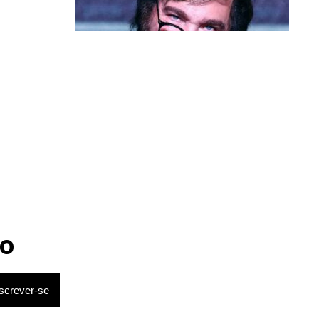
Política & Poder
Milei volta a chamar Lula de ‘ladrão’
e ‘corrupto’
o