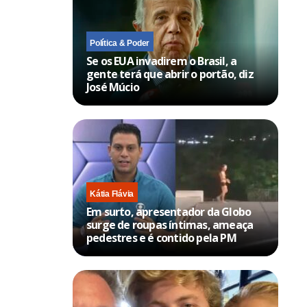
Política & Poder
Se os EUA invadirem o Brasil, a
gente terá que abrir o portão, diz
José Múcio
Kátia Flávia
Em surto, apresentador da Globo
surge de roupas íntimas, ameaça
pedestres e é contido pela PM