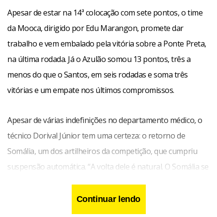
Apesar de estar na 14ª colocação com sete pontos, o time
da Mooca, dirigido por Edu Marangon, promete dar
trabalho e vem embalado pela vitória sobre a Ponte Preta,
na última rodada. Já o Azulão somou 13 pontos, três a
menos do que o Santos, em seis rodadas e soma três
vitórias e um empate nos últimos compromissos.
Apesar de várias indefinições no departamento médico, o
técnico Dorival Júnior tem uma certeza: o retorno de
Somália, um dos artilheiros da competição, que cumpriu
suspensão automática. “A volta dele é natural. O Somália se
adaptou bem à nossa equipe e está confirmado”, disse o
treinador, que não poderá com Canindé, suspenso.
Continuar lendo