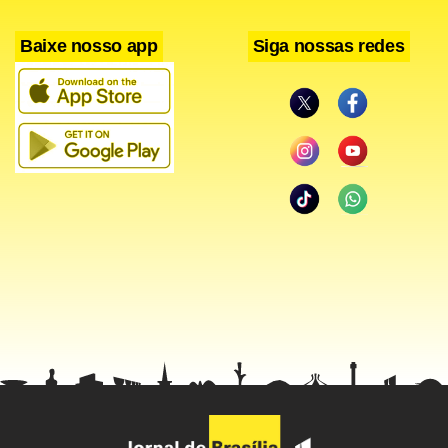
atletas no elenco e está acertando o time durante a
Baixe nosso app
Siga nossas redes
competição.