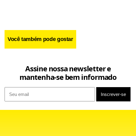
Você também pode gostar
Assine nossa newsletter e
mantenha-se bem informado
Isso porque o Santos já iniciou as vendas para a partida
diante do Corinthians e o São Paulo já está vendendo as
entradas para os compromissos diante do Rio Branco
(quarta-feira) e do Palmeiras.