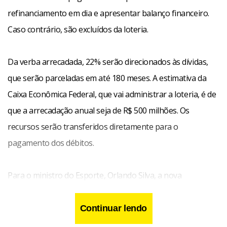
refinanciamento em dia e apresentar balanço financeiro.
Caso contrário, são excluídos da loteria.
Da verba arrecadada, 22% serão direcionados às dívidas,
que serão parceladas em até 180 meses. A estimativa da
Caixa Econômica Federal, que vai administrar a loteria, é de
que a arrecadação anual seja de R$ 500 milhões. Os
recursos serão transferidos diretamente para o
pagamento dos débitos.
Para o ministro do Esporte, Orlando Silva, a nova
modalidade de jogo com as regras estabelecidas para a
participação dos clubes irá estimulá-los a “manter-se em
Continuar lendo
dia com seus débitos”.