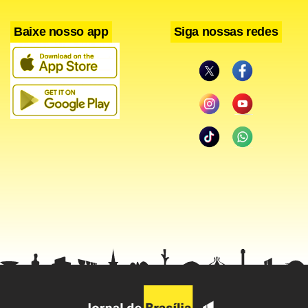
usados escudos dos clubes. O sorteio será semanal e o
Baixe nosso app
Siga nossas redes
apostador irá escolher dez escudos. A premiação acontece
pela combinação dos escudos. A estimativa da Caixa é que o
valor da cartela de aposta seja de R$ 2.
Os credores dos clubes são a Secretaria da Receita
Previdenciária, o Instituto Nacional de Seguro Social (INSS),
a Secretaria da Receita Federal, a Procuradoria-geral da
Fazenda Nacional e o Fundo de Garantia do Tempo de
Serviço (FGTS).
Leia também:
Lula diz que o Brasil precisa construir 12
estádios para sediar a Copa