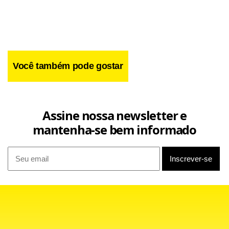
números finais ao placar. Antes dos tentos deste sábado,
Ronaldinho não marcava gols desde a final da Copa das
Confederações, no dia 29 de junho de 2005, na vitória
sobre a Argentina.
Você também pode gostar
Assine nossa newsletter e
mantenha-se bem informado