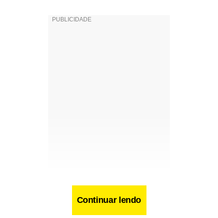
Já na segunda etapa, Ronaldinho marcou o terceiro na
Continuar lendo
vitória brasileira e ainda deu o passe para Juan dar