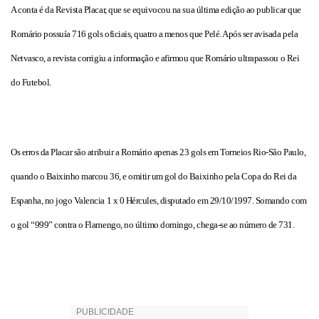
A conta é da Revista Placar, que se equivocou na sua última edição ao publicar que
Romário possuía 716 gols oficiais, quatro a menos que Pelé. Após ser avisada pela
Netvasco, a revista corrigiu a informação e afirmou que Romário ultrapassou o Rei
do Futebol.
Os erros da Placar são atribuir a Romário apenas 23 gols
em Torneios Rio-São Paulo
,
quando o Baixinho marcou 36, e omitir um gol do Baixinho pela Copa do Rei da
Espanha, no jogo Valencia 1 x 0 Hércules, disputado em 29/10/1997. Somando com
o gol “
999”
contra o Flamengo, no último domingo, chega-se ao número de 731.