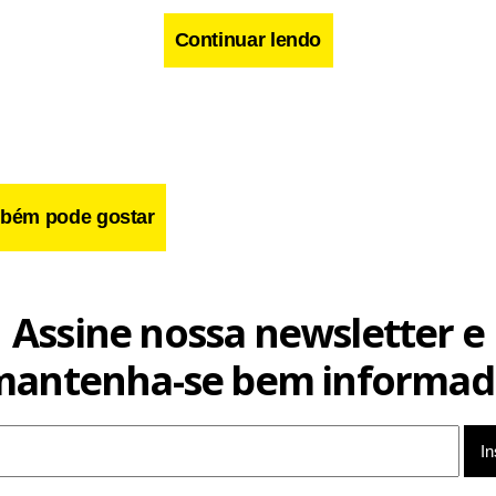
Continuar lendo
cebook
WhatsApp
LinkedIn
Twitter
X
Telegram
Share
bém pode gostar
Assine nossa newsletter e
mantenha-se bem informad