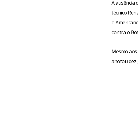
A ausência 
técnico Rena
o Americano
contra o Bo
Mesmo aos 4
anotou dez 