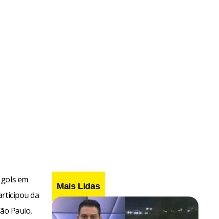
 gols em
Mais Lidas
rticipou da
São Paulo,