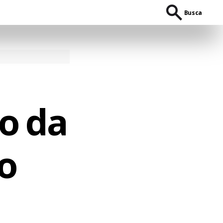
Busca
o da
o