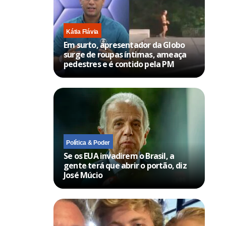
Kátia Flávia
Em surto, apresentador da Globo
surge de roupas íntimas, ameaça
pedestres e é contido pela PM
Política & Poder
Se os EUA invadirem o Brasil, a
gente terá que abrir o portão, diz
José Múcio