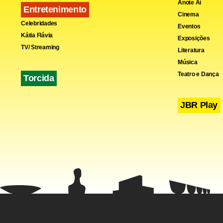
Anote Aí
Entretenimento
Cinema
Celebridades
Eventos
Kátia Flávia
Exposições
TV/ Streaming
Literatura
Música
Teatro e Dança
Torcida
JBR Play