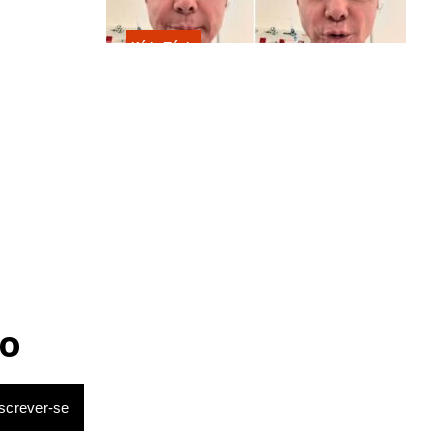
Kátia Flávia
Em tratamento contra câncer raro,
Netinho sofre queda no banheiro
após sessão de quimio
o