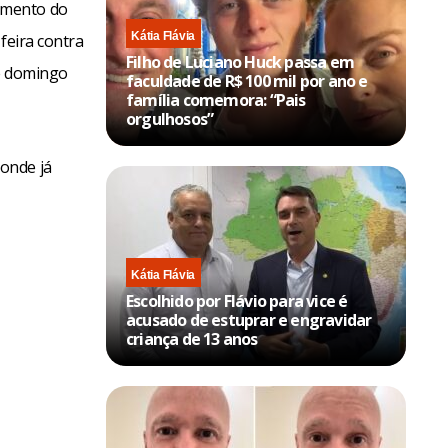
amento do
Kátia Flávia
feira contra
Filho de Luciano Huck passa em
de domingo
faculdade de R$ 100 mil por ano e
família comemora: “Pais
orgulhosos”
onde já
Kátia Flávia
Escolhido por Flávio para vice é
acusado de estuprar e engravidar
criança de 13 anos