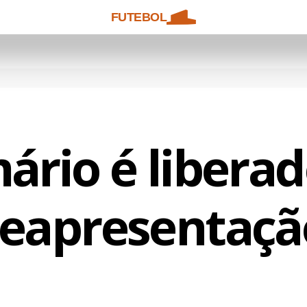
FUTEBOL
ário é liberad
reapresentaçã