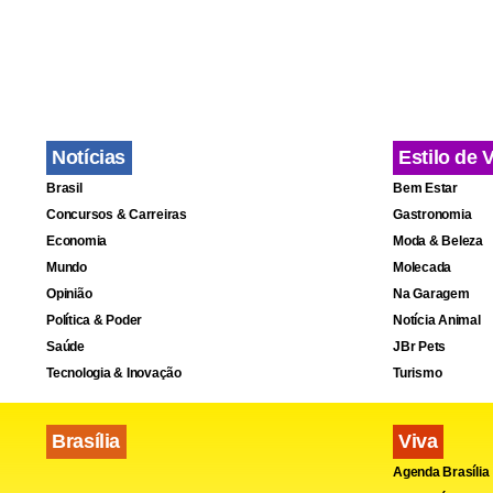
Notícias
Estilo de 
Brasil
Bem Estar
Concursos & Carreiras
Gastronomia
Economia
Moda & Beleza
Mundo
Molecada
Opinião
Na Garagem
Política & Poder
Notícia Animal
Saúde
JBr Pets
Tecnologia & Inovação
Turismo
Brasília
Viva
Agenda Brasília