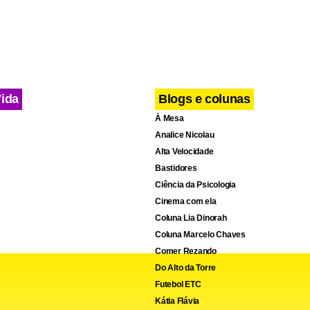
Vida
Blogs e colunas
À Mesa
Analice Nicolau
Alta Velocidade
Bastidores
Ciência da Psicologia
Cinema com ela
Coluna Lia Dinorah
Coluna Marcelo Chaves
Comer Rezando
Do Alto da Torre
Futebol ETC
Kátia Flávia