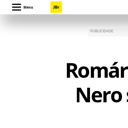
Menu
Romári
Nero 