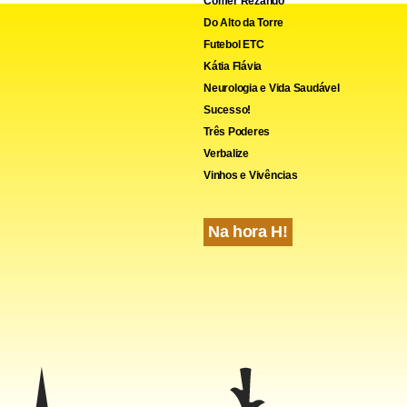
Comer Rezando
Do Alto da Torre
Futebol ETC
Kátia Flávia
Neurologia e Vida Saudável
Sucesso!
Três Poderes
Verbalize
Vinhos e Vivências
cebook
WhatsApp
LinkedIn
Twitter
X
Telegram
Share
Na hora H!