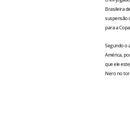
Brasileira d
suspensão d
para a Copa
Segundo o ar
América, por
que ele este
Nero no tor