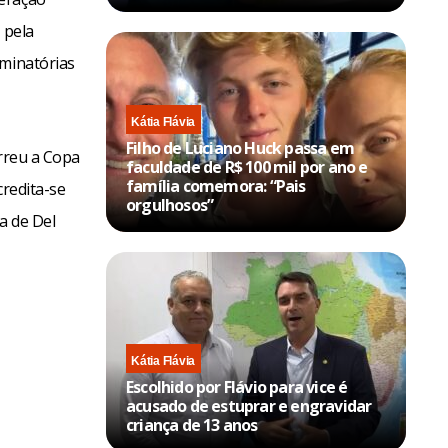
 pela
iminatórias
Kátia Flávia
Filho de Luciano Huck passa em
orreu a Copa
faculdade de R$ 100 mil por ano e
família comemora: “Pais
credita-se
orgulhosos”
a de Del
Kátia Flávia
Escolhido por Flávio para vice é
acusado de estuprar e engravidar
criança de 13 anos