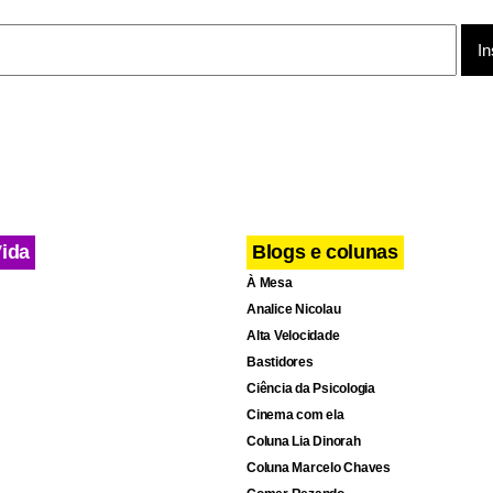
da CBF pode até ter seu cargo exonerado no Comitê Executivo d
utebol por faltas excessivas nas reuniões do grupo.
beu quatro jogos de suspensão após se envolver em uma brig
olombianos em partida válida pela primeira fase da Copa Améric
rbitro na ocasião. A CBF irá recorrer ao Tribunal Arbitral do Espo
ontar com o craque brasileiro nos difíceis confrontos que terá n
Vida
Blogs e colunas
ro, contra Chile e Venezuela, respectivamente.
À Mesa
Analice Nicolau
Alta Velocidade
Bastidores
Ciência da Psicologia
Cinema com ela
Coluna Lia Dinorah
Coluna Marcelo Chaves