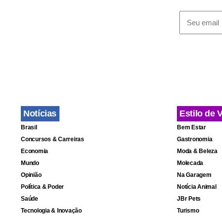
presidente 
máxima do f
Neymar rece
jogadores c
insultar o á
para poder c
Notícias
Estilo de 
13 de outub
Brasil
Bem Estar
Concursos & Carreiras
Gastronomia
Economia
Moda & Beleza
Mundo
Molecada
Opinião
Na Garagem
Política & Poder
Notícia Animal
Saúde
JBr Pets
Tecnologia & Inovação
Turismo