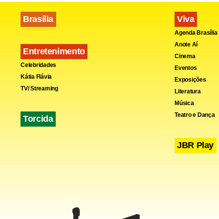
Brasília
Viva
Agenda Brasília
Anote Aí
Entretenimento
Cinema
Celebridades
Eventos
Kátia Flávia
Exposições
TV/ Streaming
Literatura
Música
Fa
Teatro e Dança
Torcida
JBR Play