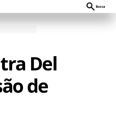
Busca
tra Del
são de