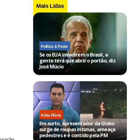
Mais Lidas
Política & Poder
Se os EUA invadirem o Brasil, a
gente terá que abrir o portão, diz
José Múcio
Kátia Flávia
Em surto, apresentador da Globo
surge de roupas íntimas, ameaça
pedestres e é contido pela PM
deração