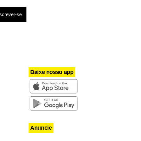
a entidade
a com
a, além de
rte (TAS)
os dias 8 e
Baixe nosso app
Anuncie