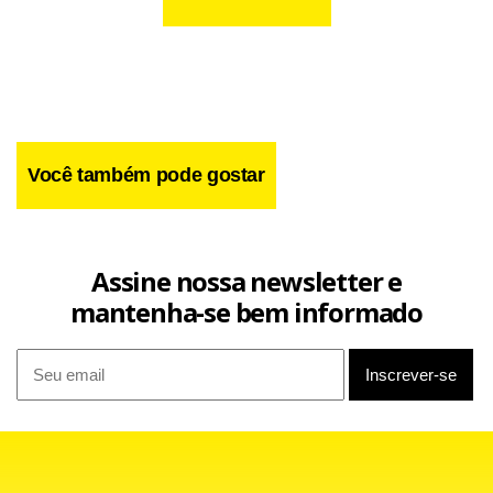
Você também pode gostar
Assine nossa newsletter e
mantenha-se bem informado
O gol veio aos 21 minutos. O meio-campista Sturaro cruzou
da intermediária e o atacante Higuaín escorou com o pé.