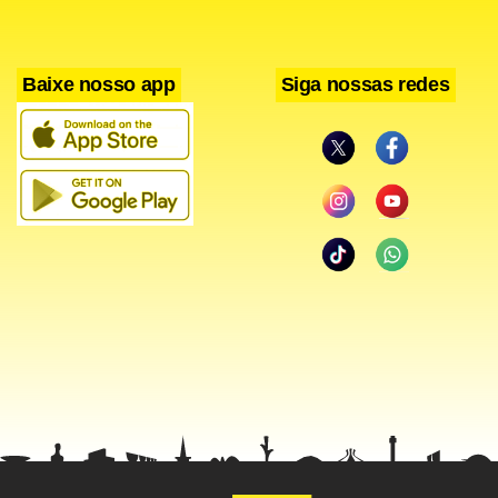
Lemina só precisou empurrar a bola para dentro do gol
para fazer 1 x 0.
Baixe nosso app
Siga nossas redes
A reação romanista foi rápida e o gol do empate saiu
quatro minutos depois. Na cobrança do escanteio,
Manolas subiu sozinho e parou em Buffon. Em seguida, De
Rossi finalizou, viu o goleiro da Velha Senhora fazer outra
defesa e, por fim, marcou o gol na sobra.
Apesar do gol de empate, as melhores chances
continuavam sendo dos visitantes. Aos 34, Higuaín soltou a
bomba da entrada da área e Szcesny fez uma boa defesa.
Já aos 40, Sturaro mandou um chute perto da trave após
pegar a sobra.