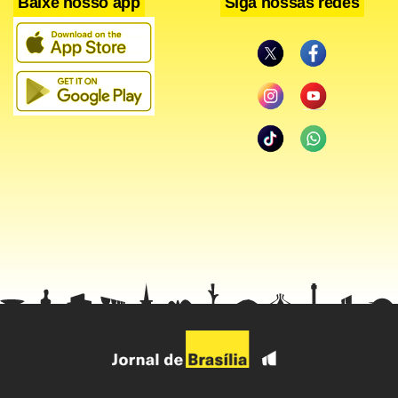
Baixe nosso app
Siga nossas redes
Aliás, nenhum jogador do Timão está suspenso para o
duelo, já que os pendurados Magrão, Marcelo Mattos,
Wellington e Amoroso passaram sem cartões amarelos na
rodada passada contra o Barueri.