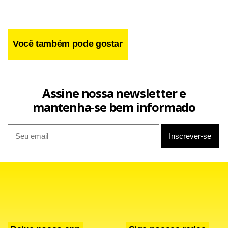
Você também pode gostar
Assine nossa newsletter e
mantenha-se bem informado
Enquanto os dois estão vetados, o técnico Emerson Leão
conta com dois reforços para a defesa neste clássico.
Marcus Vinícius e Marinho, que cumpriram suspensão na
rodada passada, estão novamente à disposição do
comandante.