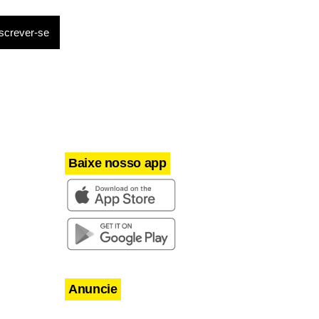
ogo com
dinho,
radas já
cedores
, marcadas
Baixe nosso app
Anuncie