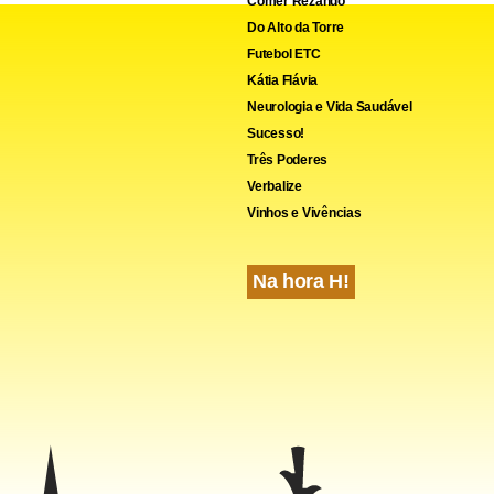
Comer Rezando
Do Alto da Torre
Futebol ETC
Kátia Flávia
Neurologia e Vida Saudável
Sucesso!
Três Poderes
Verbalize
Vinhos e Vivências
Na hora H!