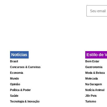
Para vencer
Marcelo Groh
Giuliano e 
esgotadas, 
nesta quart
para os dias
Notícias
Estilo de 
Brasil
Bem Estar
Fa
Concursos & Carreiras
Gastronomia
Economia
Moda & Beleza
Mundo
Molecada
Opinião
Na Garagem
Política & Poder
Notícia Animal
Saúde
JBr Pets
Tecnologia & Inovação
Turismo