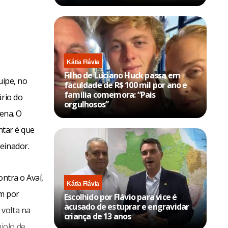
Kátia Flávia
Filho de Luciano Huck passa em
uipe, no
faculdade de R$ 100 mil por ano e
família comemora: “Pais
ário do
orgulhosos”
rena. O
ntar é que
einador.
ontra o Avaí,
Kátia Flávia
am por
Escolhido por Flávio para vice é
acusado de estuprar e engravidar
 volta na
criança de 13 anos
iolo de