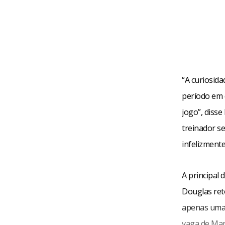
“A curiosida
período em q
jogo”, disse
treinador se
infelizment
A principal 
Douglas reto
apenas uma 
vaga de Mar