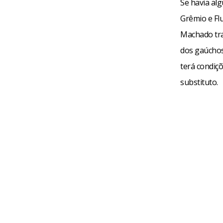
Se havia al
Grêmio e Flu
Machado trat
dos gaúchos
terá condiç
substituto.