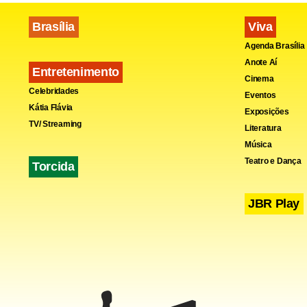
Brasília
Viva
Agenda Brasília
Anote Aí
Entretenimento
Cinema
Celebridades
Eventos
Kátia Flávia
Exposições
TV/ Streaming
Literatura
Música
Teatro e Dança
Torcida
JBR Play