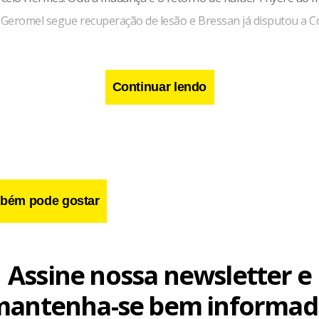
e Geromel segue recuperação de lesão e Bressan já disputou a 
Continuar lendo
bém pode gostar
Assine nossa newsletter e
mantenha-se bem informad