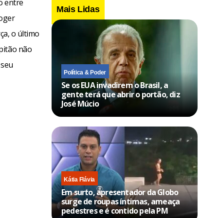
o entre
Mais Lidas
Roger
ça, o último
pitão não
 seu
Política & Poder
Se os EUA invadirem o Brasil, a
gente terá que abrir o portão, diz
José Múcio
Kátia Flávia
Em surto, apresentador da Globo
surge de roupas íntimas, ameaça
pedestres e é contido pela PM