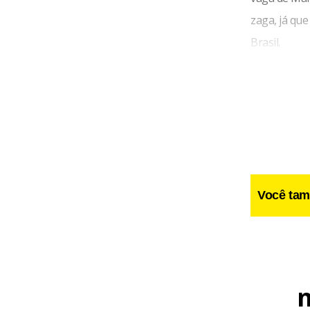
zaga, já qu
Brasil.
Você tam