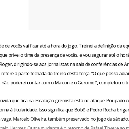
de de vocês vai ficar até a hora do jogo. Treinei a definição da eq
ue privei o time da presença de vocês, e vou segurar até o hor
 Roger, dirigindo-se aos jornalistas na sala de conferências de A
 refere à parte fechada do treino desta terça. “O que posso adia
e não poderei contar com o Maicon e o Geromel”, completou o tr
dúvida que fica na escalação gremista está no ataque. Poupado c
rna à titularidade. Isso significa que Bobô e Pedro Rocha brig
vaga. Marcelo Oliveira, também preservado no jogo de sábado,
celo Hermes. Outra mudança é o retorno de Rafael Thyere ao m