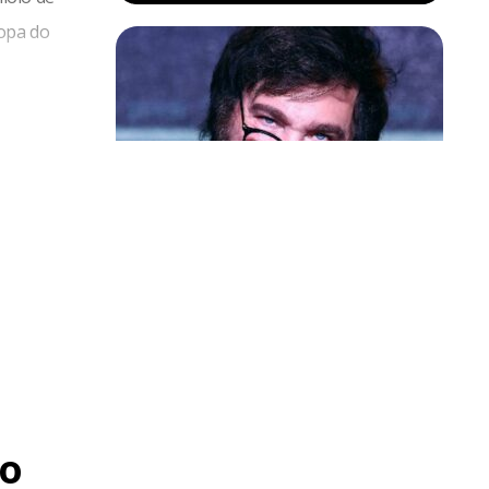
Copa do
Política & Poder
Milei volta a chamar Lula de ‘ladrão’
e ‘corrupto’
o