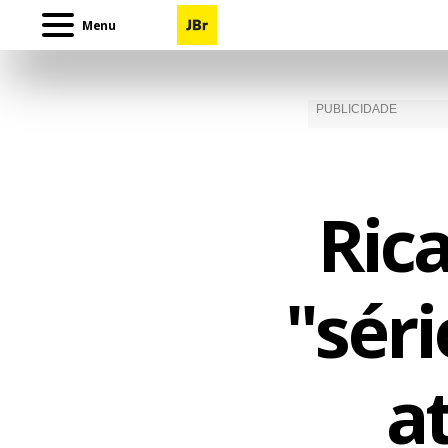
Menu
Ric
"sér
a