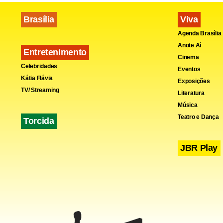
também culpo
Brasília
Viva
Federal. O 
Agenda Brasília
caro da Copa
Anote Aí
Entretenimento
Cinema
Fa
Celebridades
Eventos
Kátia Flávia
Exposições
TV/ Streaming
Literatura
Música
Teatro e Dança
Torcida
JBR Play