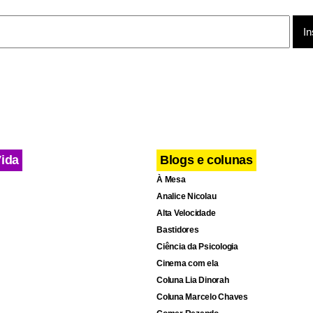
Vida
Blogs e colunas
À Mesa
Analice Nicolau
Alta Velocidade
Bastidores
Ciência da Psicologia
Cinema com ela
Coluna Lia Dinorah
bre hipóteses. Vou aguardar o dia 3”, disse o presidente da CBF
Coluna Marcelo Chaves