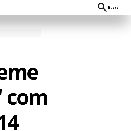
Busca
teme
" com
14