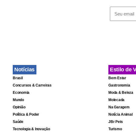
Notícias
Estilo de 
Brasil
Bem Estar
Concursos & Carreiras
Gastronomia
Economia
Moda & Beleza
Mundo
Molecada
Opinião
Na Garagem
Política & Poder
Notícia Animal
Saúde
JBr Pets
Tecnologia & Inovação
Turismo
“Não falo so