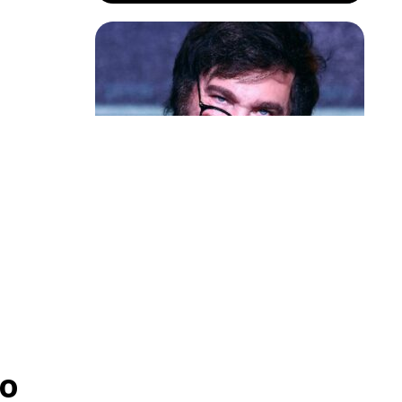
Política & Poder
Milei volta a chamar Lula de ‘ladrão’
e ‘corrupto’
reduzir o
 não tratará
o