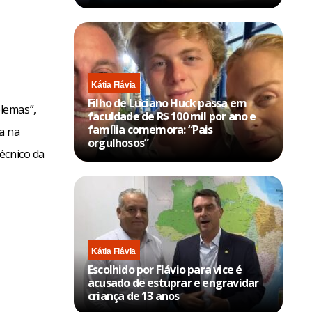
Kátia Flávia
Filho de Luciano Huck passa em
lemas”,
faculdade de R$ 100 mil por ano e
família comemora: “Pais
a na
orgulhosos”
écnico da
Kátia Flávia
Escolhido por Flávio para vice é
acusado de estuprar e engravidar
criança de 13 anos