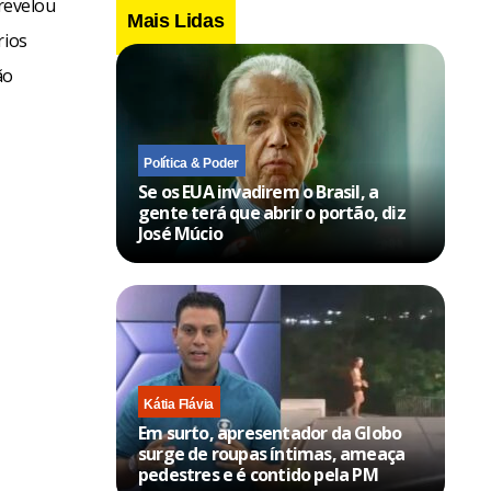
 revelou
Mais Lidas
rios
ão
Política & Poder
Se os EUA invadirem o Brasil, a
gente terá que abrir o portão, diz
José Múcio
Kátia Flávia
Em surto, apresentador da Globo
surge de roupas íntimas, ameaça
pedestres e é contido pela PM