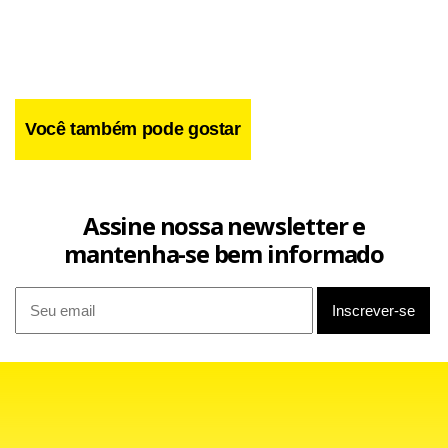
Você também pode gostar
< !-- hotwords -- >
Assine nossa newsletter e
< !--/hotwords -- >
mantenha-se bem informado
Facebook
WhatsApp
LinkedIn
Twitter
X
Telegram
Share