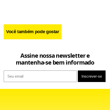
técnico virou garoto propaganda, alavancando os ganhos
na área de marketing. Sua permanência para 2011, porém,
ainda não está assegurada, já que seu contrato encerra em
dezembro.
Você também pode gostar
Assine nossa newsletter e
mantenha-se bem informado