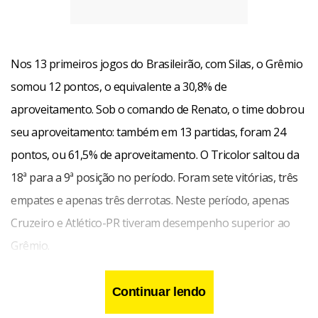
Nos 13 primeiros jogos do Brasileirão, com Silas, o Grêmio
somou 12 pontos, o equivalente a 30,8% de
aproveitamento. Sob o comando de Renato, o time dobrou
seu aproveitamento: também em 13 partidas, foram 24
pontos, ou 61,5% de aproveitamento. O Tricolor saltou da
18ª para a 9ª posição no período. Foram sete vitórias, três
empates e apenas três derrotas. Neste período, apenas
Cruzeiro e Atlético-PR tiveram desempenho superior ao
Grêmio.
Com a chegada de Renato, as vendas na loja oficial do clube
Continuar lendo
cresceram em 30%. Maior ídolo da torcida gremista, o