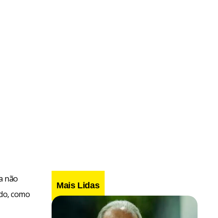
a não
Mais Lidas
ado, como