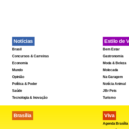
Notícias
Estilo de 
Brasil
Bem Estar
Concursos & Carreiras
Gastronomia
Economia
Moda & Beleza
Mundo
Molecada
Opinião
Na Garagem
Política & Poder
Notícia Animal
Saúde
JBr Pets
Tecnologia & Inovação
Turismo
Brasília
Viva
Agenda Brasília