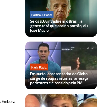
Política & Poder
Se os EUA invadirem o Brasil, a
gente terá que abrir o portão, diz
José Múcio
Kátia Flávia
Em surto, apresentador da Globo
surge de roupas íntimas, ameaça
pedestres e é contido pela PM
a. Embora