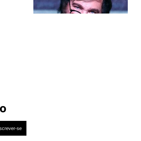
Política & Poder
Milei volta a chamar Lula de ‘ladrão’
e ‘corrupto’
o