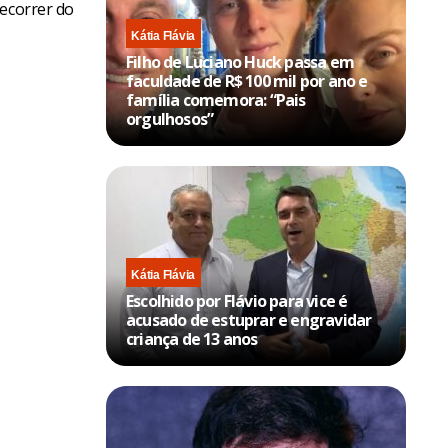
decorrer do
Kátia Flávia
Filho de Luciano Huck passa em
faculdade de R$ 100 mil por ano e
família comemora: “Pais
orgulhosos”
Kátia Flávia
Escolhido por Flávio para vice é
acusado de estuprar e engravidar
criança de 13 anos