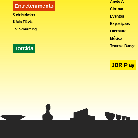
Anote Aí
Entretenimento
Cinema
Celebridades
Eventos
Kátia Flávia
Exposições
TV/ Streaming
Literatura
Música
Teatro e Dança
Torcida
JBR Play