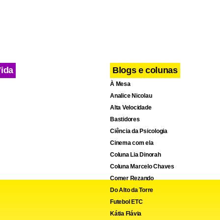
Vida
Blogs e colunas
À Mesa
Analice Nicolau
Alta Velocidade
Bastidores
Ciência da Psicologia
Cinema com ela
Coluna Lia Dinorah
Coluna Marcelo Chaves
Comer Rezando
Do Alto da Torre
Futebol ETC
Kátia Flávia