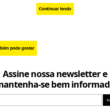
Continuar lendo
cebook
WhatsApp
LinkedIn
Twitter
X
Telegram
Share
bém pode gostar
Assine nossa newsletter e
mantenha-se bem informad