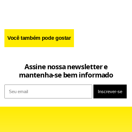
presente temporada é o Campeonato Espanhol. Terceiro
colocado da tabela com 48 pontos, o Real está a cinco do
líder Barcelona e terá de suar nas últimas 11 rodadas da
competição se quiser faturar a taça.
Você também pode gostar
Assine nossa newsletter e
mantenha-se bem informado