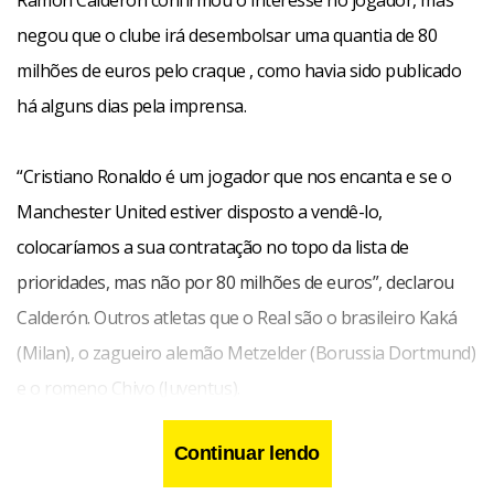
Ramón Calderón confirmou o interesse no jogador, mas
negou que o clube irá desembolsar uma quantia de 80
milhões de euros pelo craque , como havia sido publicado
há alguns dias pela imprensa.
“Cristiano Ronaldo é um jogador que nos encanta e se o
Manchester United estiver disposto a vendê-lo,
colocaríamos a sua contratação no topo da lista de
prioridades, mas não por 80 milhões de euros”, declarou
Calderón. Outros atletas que o Real são o brasileiro Kaká
(Milan), o zagueiro alemão Metzelder (Borussia Dortmund)
e o romeno Chivo (Juventus).
Continuar lendo
A última chance do Real Madrid de conquistar um título na