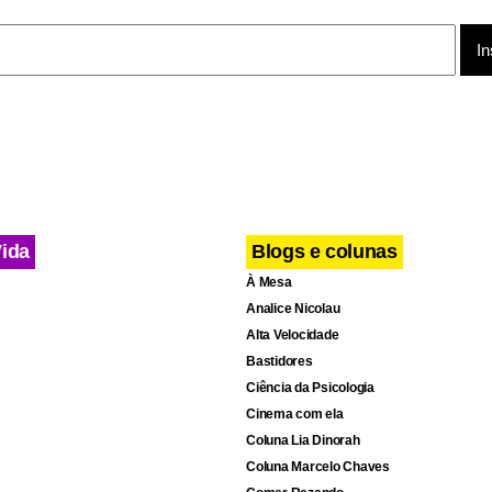
Vida
Blogs e colunas
À Mesa
Analice Nicolau
Alta Velocidade
te não é vender todas as entradas, mas que todos os lugares e
Bastidores
Ciência da Psicologia
rante as partidas”, acrescentou Valcke.
Cinema com ela
Coluna Lia Dinorah
Coluna Marcelo Chaves