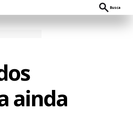
Busca
dos
a ainda
a