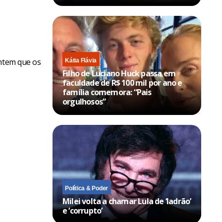
antem que os
Kátia Flávia
Filho de Luciano Huck passa em
faculdade de R$ 100 mil por ano e
família comemora: “Pais
orgulhosos”
Política & Poder
Milei volta a chamar Lula de ‘ladrão’
e ‘corrupto’