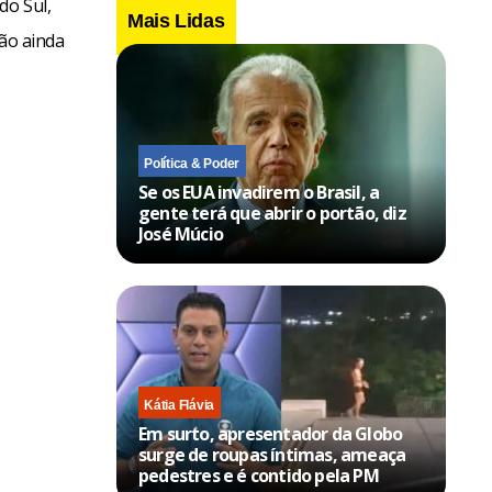
do Sul,
Mais Lidas
ção ainda
Política & Poder
Se os EUA invadirem o Brasil, a
gente terá que abrir o portão, diz
José Múcio
Kátia Flávia
Em surto, apresentador da Globo
surge de roupas íntimas, ameaça
pedestres e é contido pela PM