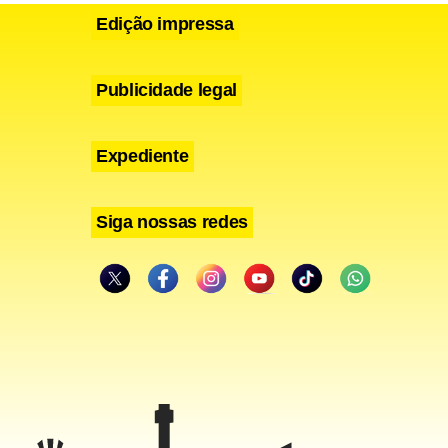
Edição impressa
ingressos
Publicidade legal
Expediente
s e você não
Siga nossas redes
que
crescentou