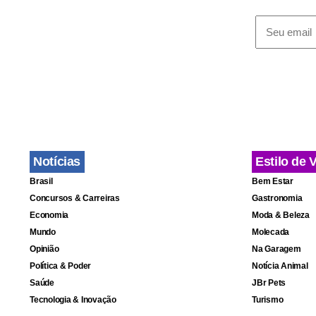
Notícias
Estilo de 
Brasil
Bem Estar
Concursos & Carreiras
Gastronomia
Economia
Moda & Beleza
Mundo
Molecada
“O importan
Opinião
Na Garagem
ocupados du
Política & Poder
Notícia Animal
Saúde
JBr Pets
Tecnologia & Inovação
Turismo