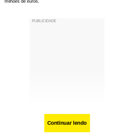
milhões de euros.
Continuar lendo
Facebook
WhatsApp
LinkedIn
Twitter
X
Telegram
Share