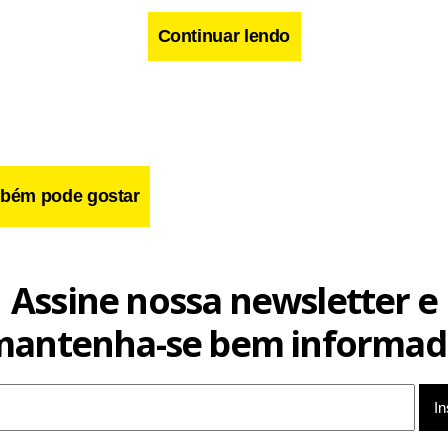
Continuar lendo
bém pode gostar
cebook
WhatsApp
LinkedIn
Twitter
X
Telegram
Share
Assine nossa newsletter e
mantenha-se bem informad