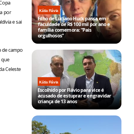
 Copa
Kátia Flávia
da por
Filho de Luciano Huck passa em
dívia e sai
faculdade de R$ 100 mil por ano e
família comemora: “Pais
orgulhosos”
o de campo
, que
da Celeste
Kátia Flávia
Escolhido por Flávio para vice é
acusado de estuprar e engravidar
criança de 13 anos