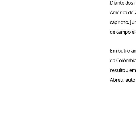
Diante dos 
América de 
capricho. J
de campo elo
Em outro am
da Colômbia
resultou em
Abreu, autor