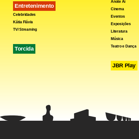
Anote Aí
Entretenimento
Cinema
Celebridades
Eventos
Kátia Flávia
Exposições
TV/ Streaming
Literatura
Música
Teatro e Dança
Torcida
JBR Play