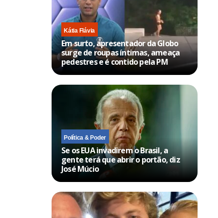
Kátia Flávia
Em surto, apresentador da Globo
surge de roupas íntimas, ameaça
pedestres e é contido pela PM
Política & Poder
Se os EUA invadirem o Brasil, a
gente terá que abrir o portão, diz
José Múcio