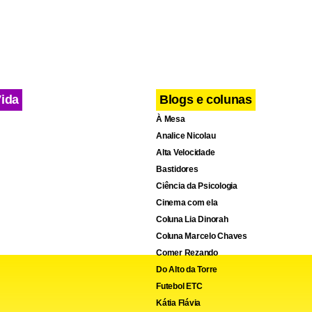
Vida
Blogs e colunas
À Mesa
Analice Nicolau
Alta Velocidade
Bastidores
Ciência da Psicologia
Cinema com ela
Coluna Lia Dinorah
Coluna Marcelo Chaves
Comer Rezando
Do Alto da Torre
Futebol ETC
Kátia Flávia