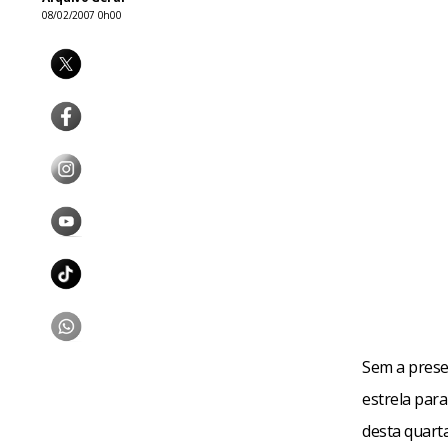
08/02/2007 0h00
Sem a prese
estrela par
desta quarta