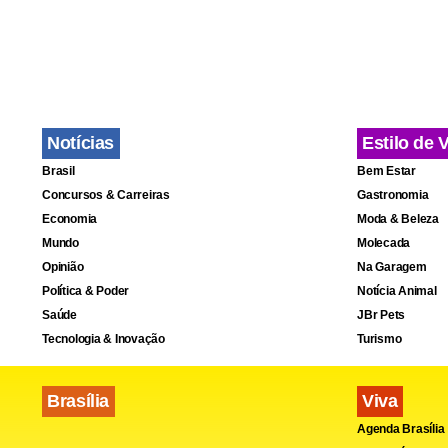
Notícias
Estilo de 
Brasil
Bem Estar
Concursos & Carreiras
Gastronomia
Economia
Moda & Beleza
Mundo
Molecada
Opinião
Na Garagem
Política & Poder
Notícia Animal
Saúde
JBr Pets
Tecnologia & Inovação
Turismo
Brasília
Viva
Agenda Brasília