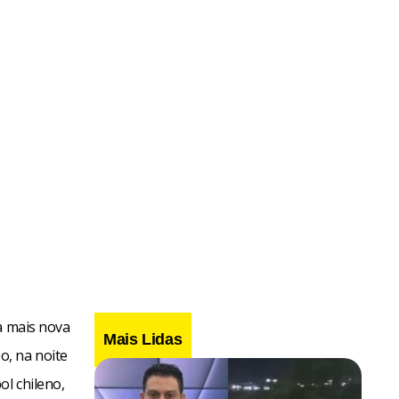
a mais nova
Mais Lidas
o, na noite
ol chileno,