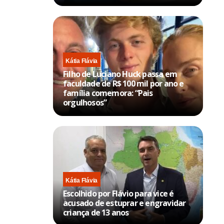
Kátia Flávia
Filho de Luciano Huck passa em
faculdade de R$ 100 mil por ano e
família comemora: “Pais
orgulhosos”
Kátia Flávia
Escolhido por Flávio para vice é
acusado de estuprar e engravidar
criança de 13 anos