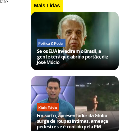
late
Mais Lidas
Política & Poder
Se os EUA invadirem o Brasil, a
gente terá que abrir o portão, diz
José Múcio
Kátia Flávia
Em surto, apresentador da Globo
surge de roupas íntimas, ameaça
pedestres e é contido pela PM