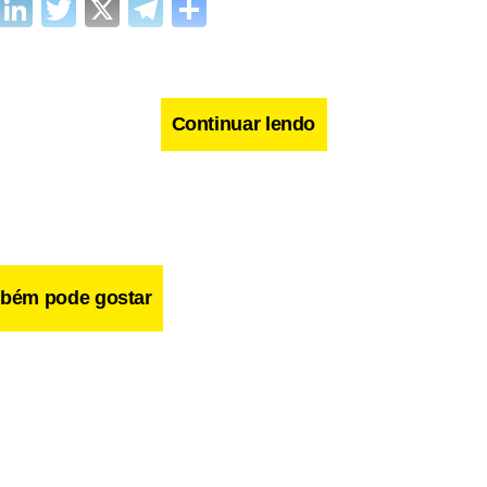
cebook
WhatsApp
LinkedIn
Twitter
X
Telegram
Share
Continuar lendo
bém pode gostar