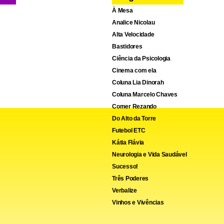
À Mesa
Analice Nicolau
Alta Velocidade
Bastidores
Ciência da Psicologia
Cinema com ela
Coluna Lia Dinorah
Coluna Marcelo Chaves
Comer Rezando
Do Alto da Torre
Futebol ETC
Kátia Flávia
Neurologia e Vida Saudável
Sucesso!
Três Poderes
Verbalize
Vinhos e Vivências