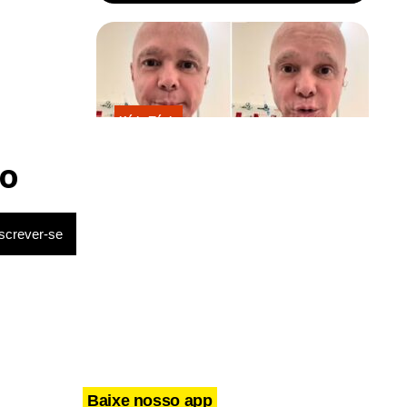
Kátia Flávia
Em tratamento contra câncer raro,
Netinho sofre queda no banheiro
o
após sessão de quimio
Baixe nosso app