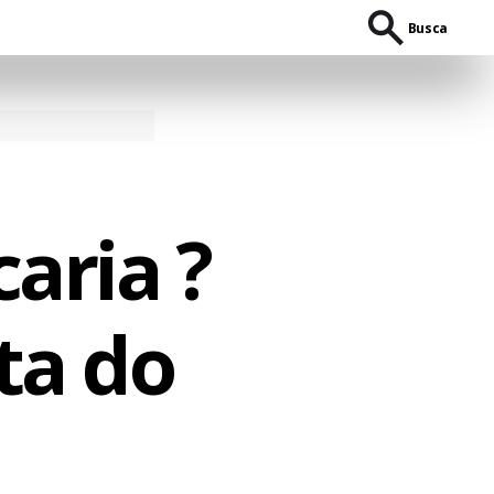
Busca
caria ?
ta do