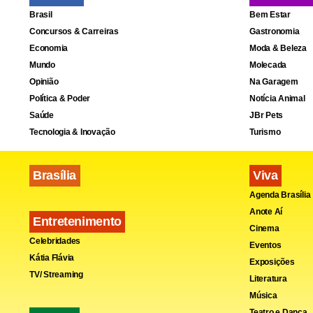
Brasil
Bem Estar
Concursos & Carreiras
Gastronomia
Economia
Moda & Beleza
Mundo
Molecada
Opinião
Na Garagem
Política & Poder
Notícia Animal
Saúde
JBr Pets
Tecnologia & Inovação
Turismo
Brasília
Viva
Agenda Brasília
Anote Aí
Entretenimento
Cinema
Celebridades
Eventos
Kátia Flávia
Exposições
TV/ Streaming
Literatura
Música
Teatro e Dança