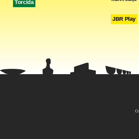
Torcida
JBR Play
Co