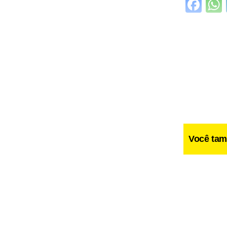
Fa
Você tam