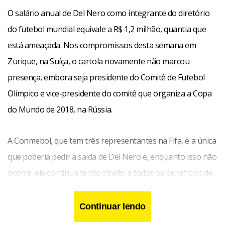
O salário anual de Del Nero como integrante do diretório
do futebol mundial equivale a R$ 1,2 milhão, quantia que
está ameaçada. Nos compromissos desta semana em
Zurique, na Suíça, o cartola novamente não marcou
presença, embora seja presidente do Comitê de Futebol
Olímpico e vice-presidente do comitê que organiza a Copa
do Mundo de 2018, na Rússia.
A Conmebol, que tem três representantes na Fifa, é a única
que poderia pedir a saída de Del Nero e, enquanto isso não
ocorre, ele continua tendo direito a todos os benefícios de
um membro do Comitê Executivo. Porém, o presidente da
entidade sul-americana, Angel Napout, nega que exista a
Continuar lendo
possibilidade de substituição.