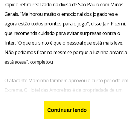
rápido retiro realizado na divisa de São Paulo com Minas
Gerais. “Melhorou muito o emocional dos jogadores e
agora estão todos prontos para o jogo”, disse Jair Picerni,
que recomenda cuidado para evitar surpresas contra o
Inter. “O que eu sinto é que o pessoal que está mais leve.
Não podíamos ficar na mesmice porque a luzinha amarela
está acesa”, completou.
O atacante Marcinho também aprovou o curto período em
Extrema. O Hotel das Amoreiras é de propriedade de um
conselheiro do Corinthians, que hospeda com freqüência
times de todo o país que estão em busca de sossego e um
Continuar lendo
bom gramado para os treinamentos. “No CT, a gente
apenas treina e vai para casa. Aqui a gente janta junto e