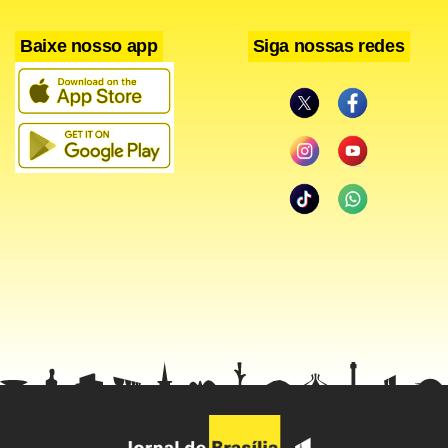
Baixe nosso app
Siga nossas redes
< !-- /hotwords -- >
Facebook
WhatsApp
LinkedIn
Twitter
X
Telegram
Share