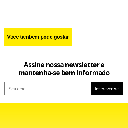
Você também pode gostar
Assine nossa newsletter e
mantenha-se bem informado
Já o zagueiro Alex Silva reconheceu que o São Paulo não
apresentou o futebol que está acostumado. Com diversos
desfalques, o Tricolor foi obrigado a promover mudanças
em todos os setores da equipe.
”Começamos bem a partida, mas acabamos dando espaço