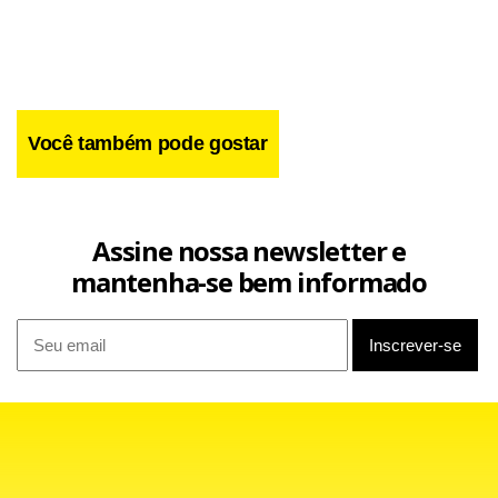
Você também pode gostar
Assine nossa newsletter e
mantenha-se bem informado
O gerente informou ainda que o Palmeiras tentou, junto
ao Clube dos 13, ter o benefício de todas as despesas
pagas, mas não houve acordo. Segundo normativa do
Clube, as despesas dos visitantes ficam por conta da
entidade, exceto refeição e ônibus.