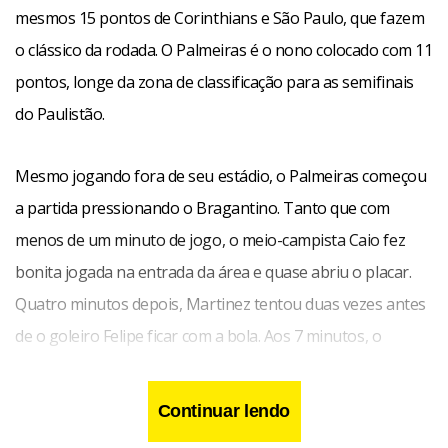
mesmos 15 pontos de Corinthians e São Paulo, que fazem
o clássico da rodada. O Palmeiras é o nono colocado com 11
pontos, longe da zona de classificação para as semifinais
do Paulistão.
Mesmo jogando fora de seu estádio, o Palmeiras começou
a partida pressionando o Bragantino. Tanto que com
menos de um minuto de jogo, o meio-campista Caio fez
bonita jogada na entrada da área e quase abriu o placar.
Quatro minutos depois, Martinez tentou duas vezes antes
de o goleiro Felipe ficar com a bola. Aos 7 minutos, o
atacante Osmar ainda teve o gostinho de colocar a bola
para dentro do gol, mas o assistente marcou impedimento,
Continuar lendo
depois de lançamento de Dininho.