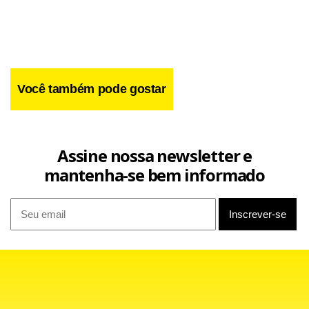
Você também pode gostar
De folga nesta segunda, o elenco do Peixe se reapresenta
nesta terça-feira no CT Rei Pelé, em Santos.
Assine nossa newsletter e
Mena não esteve na derrota, por 1 a 0, diante do Ituano,
mantenha-se bem informado
no Pacaembu, pois estava suspenso pelo terceiro cartão
amarelo, mesma situação viveu o lateral direito Cicinho.
Ambos estarão à disposição de Oswaldo de Oliveira para a
partida do próximo domingo, às 16 horas (de Brasília),
contra o clube de Itu.