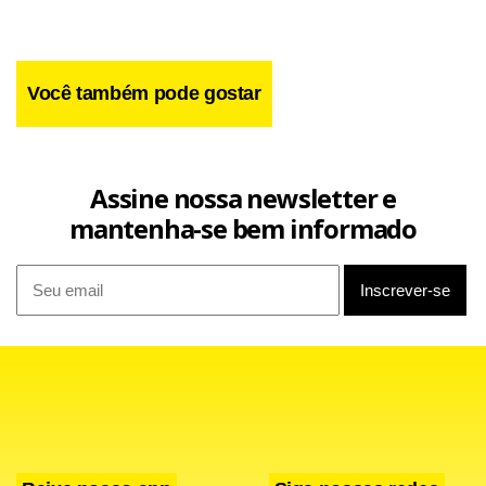
Você também pode gostar
Assine nossa newsletter e
mantenha-se bem informado
“Temos agora medidas suficientemente fortes e severas.
Temos que fazer assim por causa de uma situação
dramática e sem precedentes”, afirmou Minniti nesta
quarta-feira. O governo também já sinalizou que não deve