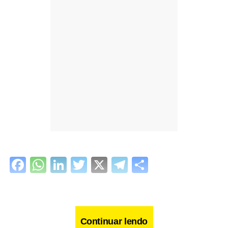
Facebook
WhatsApp
LinkedIn
Twitter
X
Telegram
Share
Continuar lendo