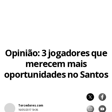
Opinião: 3 jogadores que
merecem mais
oportunidades no Santos
Torcedores.com
16/05/2017 5h36