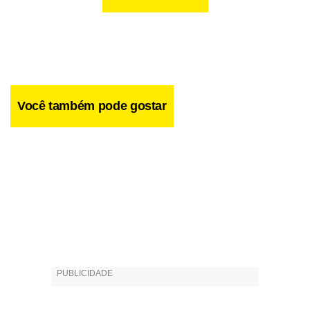
Você também pode gostar