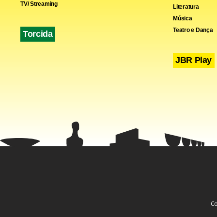
TV/ Streaming
Literatura
Música
Teatro e Dança
Torcida
JBR Play
Co