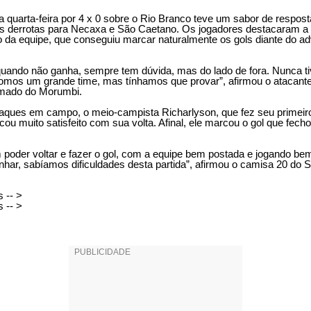
ta quarta-feira por 4 x 0 sobre o Rio Branco teve um sabor de respos
s derrotas para Necaxa e São Caetano. Os jogadores destacaram a
 da equipe, que conseguiu marcar naturalmente os gols diante do ad
 quando não ganha, sempre tem dúvida, mas do lado de fora. Nunca 
omos um grande time, mas tínhamos que provar”, afirmou o atacante
amado do Morumbi.
ques em campo, o meio-campista Richarlyson, que fez seu primeiro
cou muito satisfeito com sua volta. Afinal, ele marcou o gol que fech
 poder voltar e fazer o gol, com a equipe bem postada e jogando bem
nhar, sabíamos dificuldades desta partida”, afirmou o camisa 20 do 
s -- >
s -- >