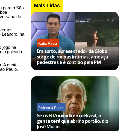
Mais Lidas
ta para o São
 boa
versário de
tivemos
 Leandro, na
Kátia Flávia
 jogo na
Em surto, apresentador da Globo
ou a goleada
surge de roupas íntimas, ameaça
pedestres e é contido pela PM
. A gente
São Paulo.
Política & Poder
Se os EUA invadirem o Brasil, a
gente terá que abrir o portão, diz
José Múcio