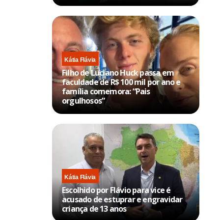
Kátia Flávia
Filho de Luciano Huck passa em
faculdade de R$ 100 mil por ano e
família comemora: “Pais
orgulhosos”
Kátia Flávia
Escolhido por Flávio para vice é
acusado de estuprar e engravidar
criança de 13 anos