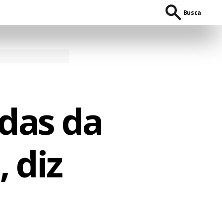
Busca
das da
 diz