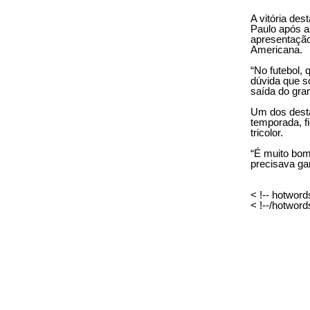
A vitória des
Paulo após a
apresentação
Americana.
“No futebol,
dúvida que s
saída do gr
Um dos desta
temporada, fi
tricolor.
“É muito bom
precisava ga
< !-- hotword
< !--/hotword