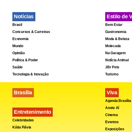
Notícias
Estilo de 
Brasil
Bem Estar
Concursos & Carreiras
Gastronomia
Economia
Moda & Beleza
Mundo
Molecada
Opinião
Na Garagem
Política & Poder
Notícia Animal
Saúde
JBr Pets
Tecnologia & Inovação
Turismo
Brasília
Viva
Agenda Brasília
Anote Aí
Entretenimento
Cinema
Celebridades
Eventos
Kátia Flávia
Exposições