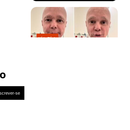
Kátia Flávia
Em tratamento contra câncer raro,
Netinho sofre queda no banheiro
após sessão de quimio
o