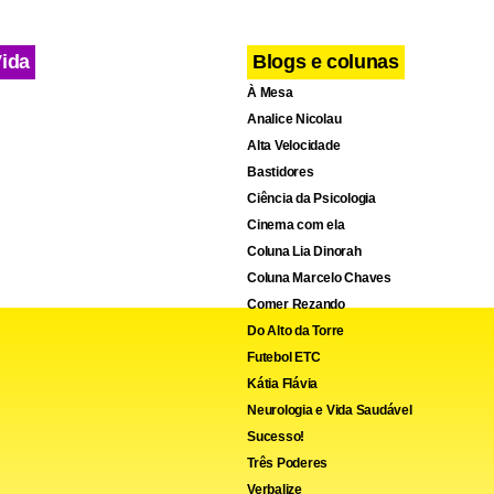
Vida
Blogs e colunas
À Mesa
Analice Nicolau
Alta Velocidade
Bastidores
Ciência da Psicologia
Cinema com ela
Coluna Lia Dinorah
Coluna Marcelo Chaves
Comer Rezando
Do Alto da Torre
Futebol ETC
Kátia Flávia
Neurologia e Vida Saudável
Sucesso!
Três Poderes
Verbalize