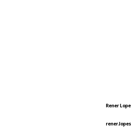
Rener Lope
rener.lope