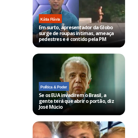
Kátia Flávia
Em surto, apresentador da Globo
surge de roupas íntimas, ameaça
pedestres e é contido pela PM
Política & Poder
Se os EUA invadirem o Brasil, a
gente terá que abrir o portão, diz
José Múcio