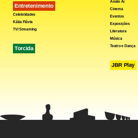
Anote Aí
Entretenimento
Cinema
Já o meia az
Celebridades
Eventos
Kátia Flávia
[a situação]
Exposições
TV/ Streaming
Literatura
Agora, vamo
Música
Teatro e Dança
Torcida
JBR Play
Fa