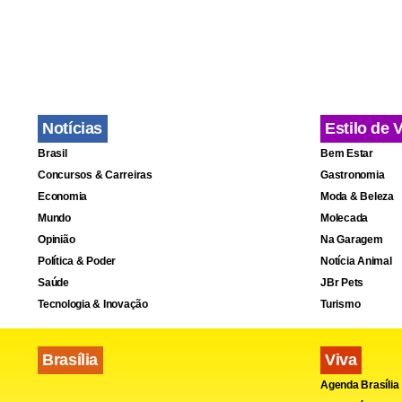
Com um gol d
Notícias
Estilo de 
agora tem a
Brasil
Bem Estar
carimbar a 
Concursos & Carreiras
Gastronomia
Economia
Moda & Beleza
Mundo
Molecada
Opinião
Na Garagem
Política & Poder
Notícia Animal
O defensor 
Saúde
JBr Pets
não foi bem
Tecnologia & Inovação
Turismo
a pegada e le
Brasília
Viva
Agenda Brasília