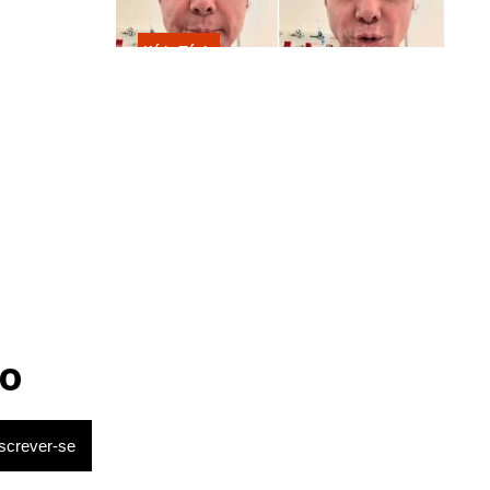
eonato
Kátia Flávia
nia.
Em tratamento contra câncer raro,
Netinho sofre queda no banheiro
após sessão de quimio
o