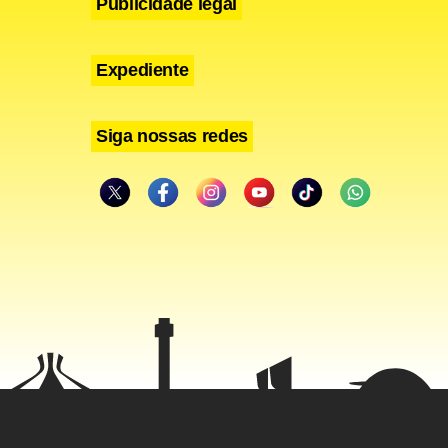
Publicidade legal
u nada legal
Expediente
parada.
Siga nossas redes