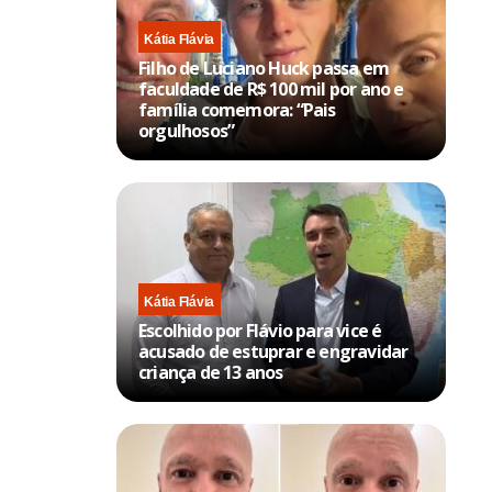
Kátia Flávia
Filho de Luciano Huck passa em
faculdade de R$ 100 mil por ano e
família comemora: “Pais
orgulhosos”
Kátia Flávia
Escolhido por Flávio para vice é
acusado de estuprar e engravidar
criança de 13 anos