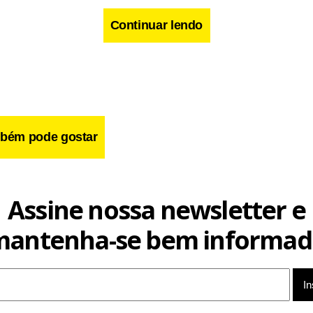
eto. O Ceilândia venceu a primeira partida da decisão do Camp
Continuar lendo
na tarde deste domingo (13), no estádio Serra do Lago, em Luziâ
bém pode gostar
Assine nossa newsletter e
mantenha-se bem informad