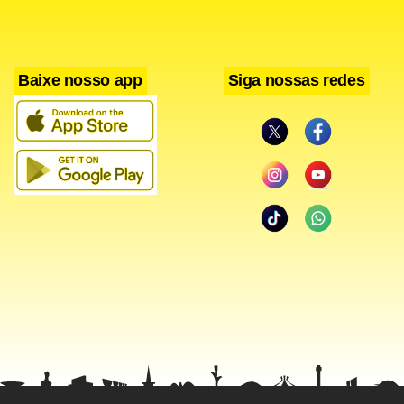
espessura maior. A gola, que agora é polo, também conta
com outra novidade, sendo fechada por um botão.
Baixe nosso app
Siga nossas redes
Facebook
WhatsApp
LinkedIn
Twitter
X
Telegram
Share