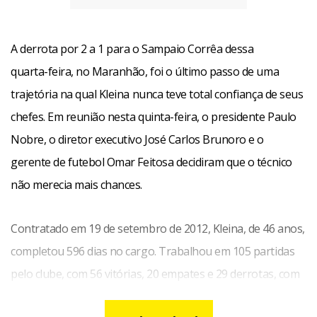
A derrota por 2 a 1 para o Sampaio Corrêa dessa
quarta-feira, no Maranhão, foi o último passo de uma
trajetória na qual Kleina nunca teve total confiança de seus
chefes. Em reunião nesta quinta-feira, o presidente Paulo
Nobre, o diretor executivo José Carlos Brunoro e o
gerente de futebol Omar Feitosa decidiram que o técnico
não merecia mais chances.
Contratado em 19 de setembro de 2012, Kleina, de 46 anos,
completou 596 dias no cargo. Trabalhou em 105 partidas
pelo clube, com 56 vitórias, 20 empates e 29 derrotas, com
aproveitamento de 59,68%, quase os 60% que tinha como