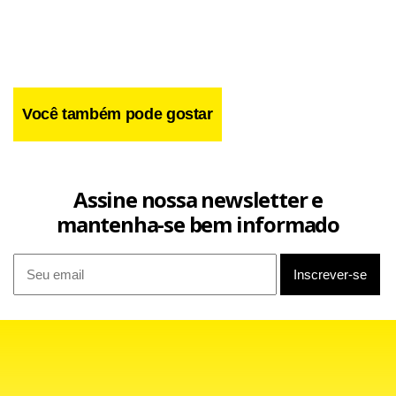
Você também pode gostar
Assine nossa newsletter e
mantenha-se bem informado
“Não discutirei minha situação. O que vale ser comentado é
o fato de termos que fazer nosso trabalho e vencer a
partida desta quarta-feira, contra Andorra”, disse o
treinador, que acredita que o time inglês possa se
recuperar nas sete partidas que restam nas eliminatórias.